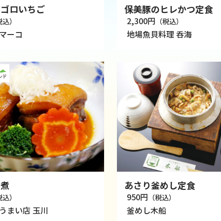
ロゴロいちご
保美豚のヒレかつ定食
2,300円
税込）
（税込）
マーコ
地場魚貝料理 呑海
角煮
あさり釜めし定食
950円
税込）
（税込）
うまい店 玉川
釜めし木船