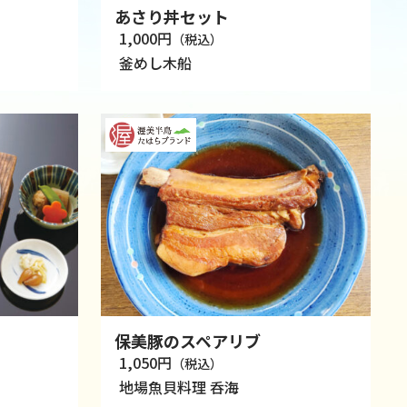
あさり丼セット
1,000円
（税込）
釜めし木船
保美豚のスペアリブ
1,050円
（税込）
地場魚貝料理 呑海