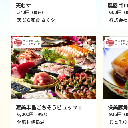
天むす
農園ゴ
570円
600円
（税込）
（
天ぷら和食 さくや
株式会社
渥美半島ごちそうビュッフェ
保美豚
6,000円
935円
（税込）
（
休暇村伊良湖
貝と魚の